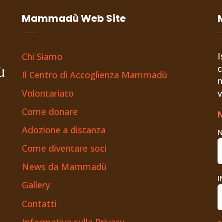
Mammadù Web Site
I
Chi Siamo
c
Il Centro di Accoglienza Mammadù
n
Volontariato
v
Come donare
Adozione a distanza
Come diventare soci
News da Mammadù
I
Gallery
Contatti
Informativa sulla Privacy