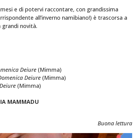
e mesi e di potervi raccontare, con grandissima
orrispondente all’inverno namibiano!) è trascorsa a
randi novità.
menica Deiure
(Mimma)
Domenica Deiure
(Mimma)
Deiure
(Mimma)
GLIA MAMMADU
Buona lettura