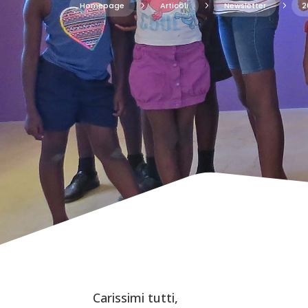
Homepage
5
Articoli
5
Newsletter
5
2
Carissimi tutti,