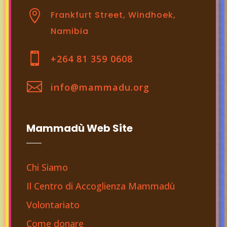

Frankfurt Street, Windhoek,
Namibia

+264 81 359 0608

info@mammadu.org
Mammadù Web Site
Chi Siamo
Il Centro di Accoglienza Mammadù
Volontariato
Come donare