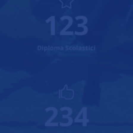

123
Diploma Scolastici

234