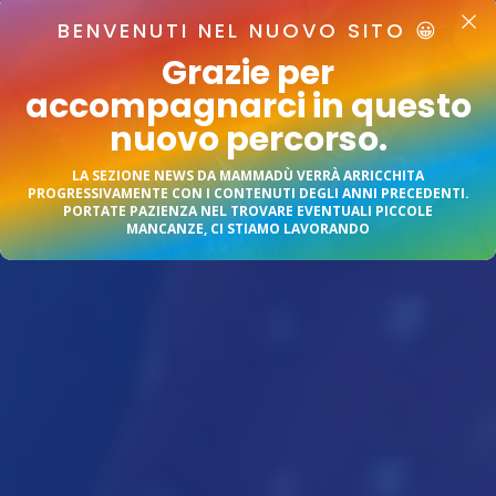
×
BENVENUTI NEL NUOVO SITO 😀
Grazie per
accompagnarci in questo
nuovo percorso.
LA SEZIONE NEWS DA MAMMADÙ VERRÀ ARRICCHITA
PROGRESSIVAMENTE CON I CONTENUTI DEGLI ANNI PRECEDENTI.
PORTATE PAZIENZA NEL TROVARE EVENTUALI PICCOLE
MANCANZE, CI STIAMO LAVORANDO