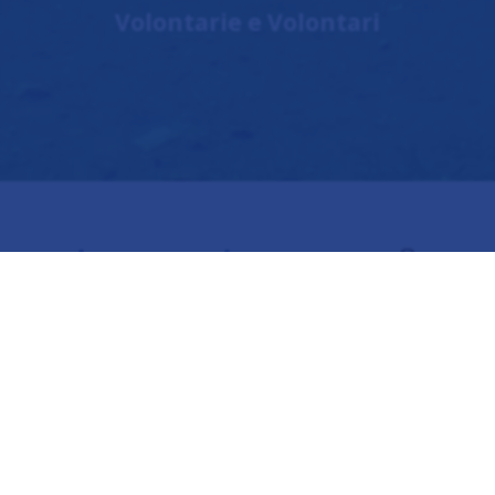
Volontarie e Volontari
Insieme, possiamo
cambiare il futuro
Dietro ogni sorriso c’è un gesto di generosità.
Sostenere Mammadù come benefattore o sponsor
significa offrire a tanti bambini in difficoltà
l’opportunità di crescere sani, studiare e guardare al