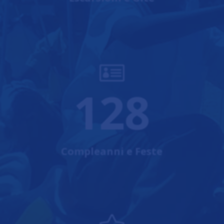

128
Compleanni e Feste