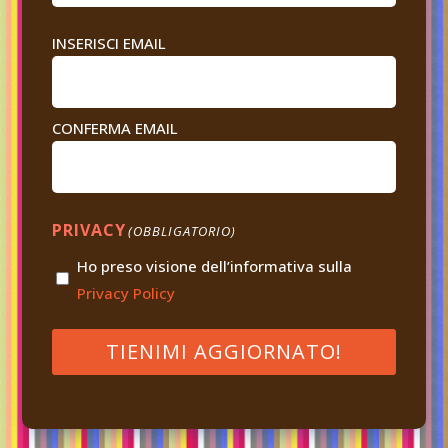
EMAIL
INSERISCI EMAIL
(OBBLIGATORIO)
CONFERMA EMAIL
PRIVACY
(OBBLIGATORIO)
Ho preso visione dell’informativa sulla
Privacy Policy
TIENIMI AGGIORNATO!