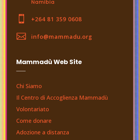
Namibia

+264 81 359 0608

info@mammadu.org
Mammadù Web Site
Chi Siamo
Il Centro di Accoglienza Mammadù
Volontariato
Come donare
Adozione a distanza