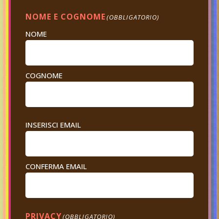
NOME E COGNOME
(OBBLIGATORIO)
NOME
COGNOME
EMAIL
INSERISCI EMAIL
(OBBLIGATORIO)
CONFERMA EMAIL
PRIVACY
(OBBLIGATORIO)