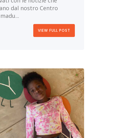
vati con le notizie che
vano dal nostro Centro
adu...
VIEW FULL POST