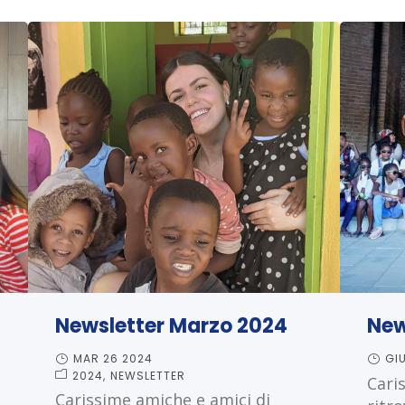
Newsletter Marzo 2024
New
MAR 26 2024
GI
2024
NEWSLETTER
Caris
Carissime amiche e amici di