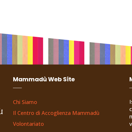
Mammadù Web Site
I
Chi Siamo
c
Il Centro di Accoglienza Mammadù
n
Volontariato
v