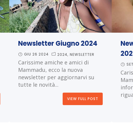
Newsletter Giugno 2024
New
202
GIU 26 2024
2024
NEWSLETTER
Carissime amiche e amici di
SE
Mammadu, ecco la nuova
Cari
newsletter per aggiornarvi su
Mamm
tutte le novità...
info
rigua
VIEW FULL POST