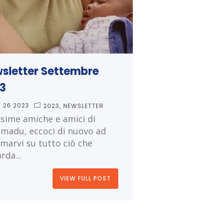
sletter Settembre
3
T 26 2023
2023
NEWSLETTER
ssime amiche e amici di
adu, eccoci di nuovo ad
rmarvi su tutto ciò che
rda...
VIEW FULL POST