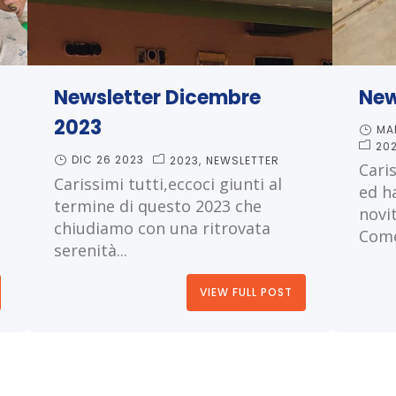
Newsletter Dicembre
New
2023
MA
20
DIC 26 2023
2023
NEWSLETTER
Caris
Carissimi tutti,eccoci giunti al
ed h
termine di questo 2023 che
novi
chiudiamo con una ritrovata
Come
serenità...
VIEW FULL POST