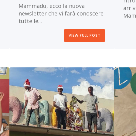
ritro
Mammadu, ecco la nuova
arri
newsletter che vi farà conoscere
Mamm
tutte le...
VIEW FULL POST