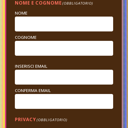
NOME E COGNOME
(OBBLIGATORIO)
NOME
COGNOME
EMAIL
INSERISCI EMAIL
(OBBLIGATORIO)
CONFERMA EMAIL
PRIVACY
(OBBLIGATORIO)