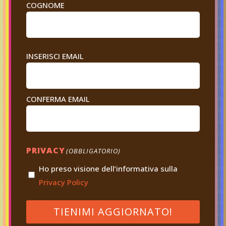
COGNOME
EMAIL
INSERISCI EMAIL
(OBBLIGATORIO)
CONFERMA EMAIL
PRIVACY
(OBBLIGATORIO)
Ho preso visione dell’informativa sulla
Privacy Policy
TIENIMI AGGIORNATO!